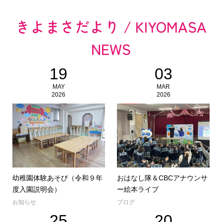
きよまさだより / KIYOMASA
NEWS
19
03
MAY
MAR
2026
2026
幼稚園体験あそび（令和９年
おはなし隊＆CBCアナウンサ
度入園説明会）
ー絵本ライブ
お知らせ
ブログ
25
20