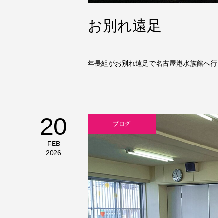
お別れ遠足
年長組がお別れ遠足で名古屋港水族館へ行き
20
ブログ
FEB
2026