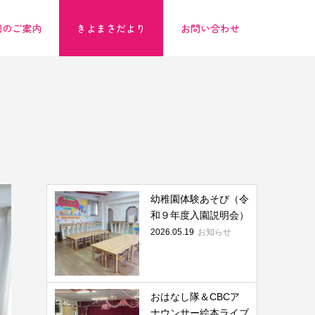
園のご案内
きよまさだより
お問い合わせ
幼稚園体験あそび（令
和９年度入園説明会）
2026.05.19
お知らせ
おはなし隊＆CBCア
ナウンサー絵本ライブ