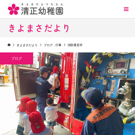
きよまさだより
きよまさだより
ブログ
,
行事
消防署見学
ブログ